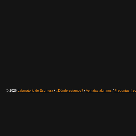
© 2026
Laboratorio de Escritura
/
¿Dónde estamos?
/
Ventajas alumnos
/
Preguntas fre