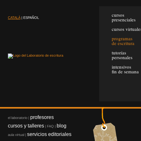
cursos
CATALÀ
| ESPAÑOL
presenciales
cursos virtuale
programas
de escritura
tutorías
personales
intensivos
fin de semana
profesores
el laboratorio
|
cursos y talleres
blog
|
FAQ
|
servicios editoriales
aula virtual
|