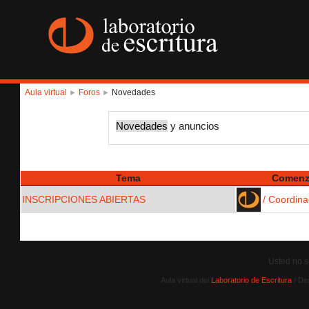
Aula virtual
Foros
Novedades
►
►
Novedades
y anuncios
Tema
Comenz
INSCRIPCIONES ABIERTAS
/ Coordina
Usted no se
Aula virtual del
Laboratorio de Escritura
/ De