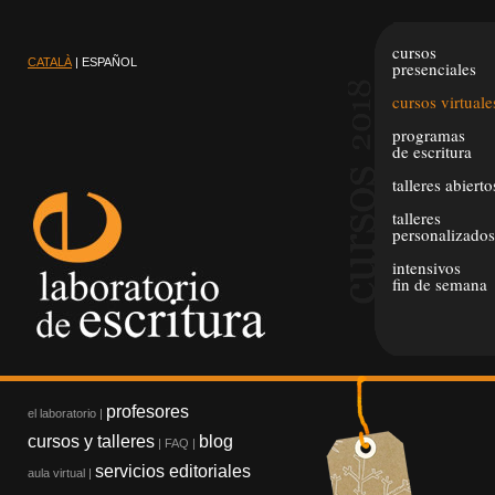
cursos
CATALÀ
| ESPAÑOL
presenciales
cursos virtuale
programas
de escritura
talleres abierto
talleres
personalizados
intensivos
fin de semana
profesores
el laboratorio
|
cursos y talleres
blog
|
FAQ
|
servicios editoriales
aula virtual
|