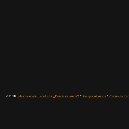
© 2026
Laboratorio de Escritura
/
¿Dónde estamos?
/
Ventajas alumnos
/
Preguntas fre